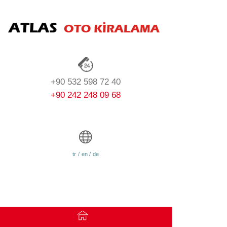
+90 532 598 72 40
+90 242 248 09 68
tr
/
en
/
de